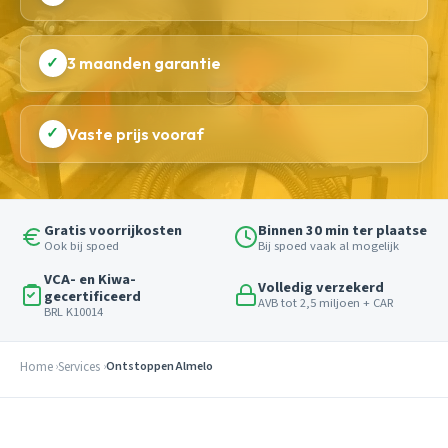
✓
3 maanden garantie
✓
Vaste prijs vooraf
Gratis voorrijkosten
Binnen 30 min ter plaatse
Ook bij spoed
Bij spoed vaak al mogelijk
VCA- en Kiwa-
Volledig verzekerd
gecertificeerd
AVB tot 2,5 miljoen + CAR
BRL K10014
Home
Services
Ontstoppen Almelo