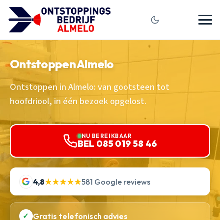
Ontstoppen Almelo
Ontstoppen in Almelo: van gootsteen tot
hoofdriool, in één bezoek opgelost.
NU BEREIKBAAR
BEL 085 019 58 46
4,8
★★★★★
581 Google reviews
✓
Gratis telefonisch advies